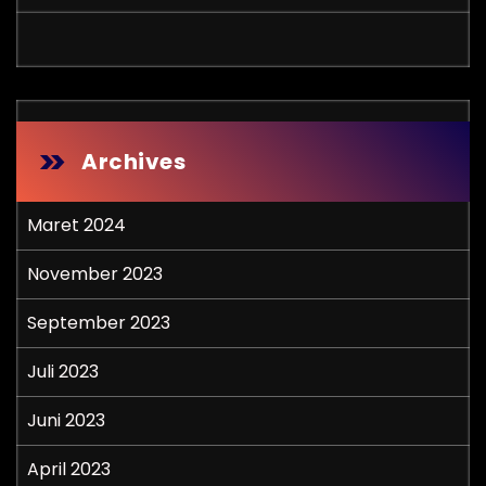
Archives
Maret 2024
November 2023
September 2023
Juli 2023
Juni 2023
April 2023