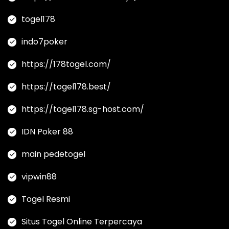
togel178
indo7poker
https://178togel.com/
https://togel178.best/
https://togel178.sg-host.com/
IDN Poker 88
main pedetogel
vipwin88
Togel Resmi
Situs Togel Online Terpercaya