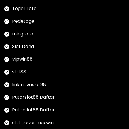
Togel Toto
Pedetogel
mingtoto
Slot Dana
Vipwin88
slot88
link novaslot88
Putarslot88 Daftar
Putarslot88 Daftar
slot gacor maxwin