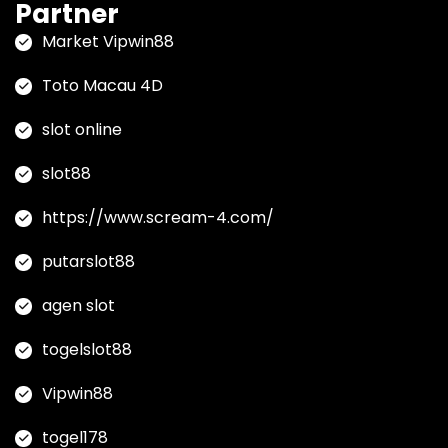
Partner
Market Vipwin88
Toto Macau 4D
slot online
slot88
https://www.scream-4.com/
putarslot88
agen slot
togelslot88
Vipwin88
togel178