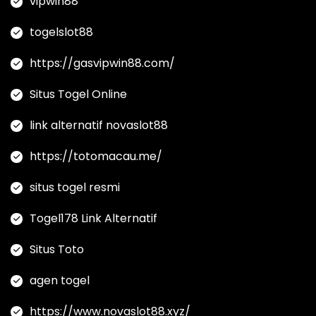
vipwin88
togelslot88
https://gasvipwin88.com/
Situs Togel Online
link alternatif novaslot88
https://totomacau.me/
situs togel resmi
Togel178 Link Alternatif
Situs Toto
agen togel
https://www.novaslot88.xyz/