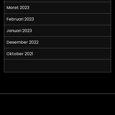
Maret 2023
Februari 2023
Januari 2023
Desember 2022
Oktober 2021