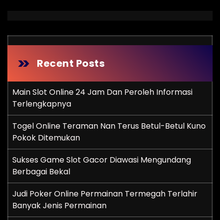
Recent Posts
Main Slot Online 24 Jam Dan Peroleh Informasi
Terlengkapnya
Togel Online Teraman Nan Terus Betul-Betul Kuno
Pokok Ditemukan
Sukses Game Slot Gacor Diawasi Mengundang
Berbagai Bekal
Judi Poker Online Permainan Termegah Terlahir
Banyak Jenis Permainan