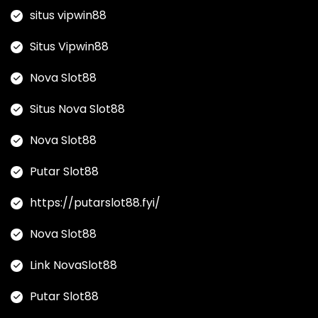
situs vipwin88
Situs Vipwin88
Nova Slot88
Situs Nova Slot88
Nova Slot88
Putar Slot88
https://putarslot88.fyi/
Nova Slot88
Link NovaSlot88
Putar Slot88