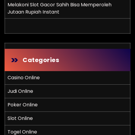
Melakoni Slot Gacor Sahih Bisa Memperoleh
Jutaan Rupiah Instant
Categories
Casino Online
Judi Online
Poker Online
Slot Online
Togel Online