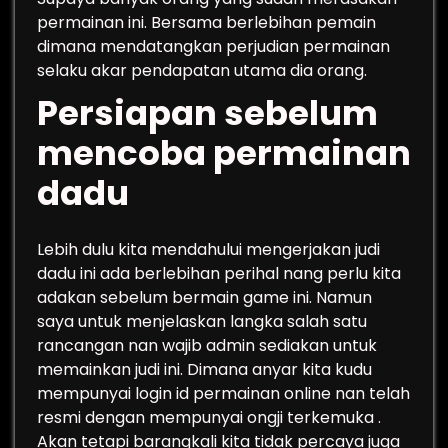
permainan ini. Bersama berlebihan pemain
dimana mendatangkan perjudian permainan
selaku akar pendapatan utama dia orang.
Persiapan sebelum
mencoba permainan
dadu
Lebih dulu kita mendahului mengerjakan judi
dadu ini ada berlebihan perihal nang perlu kita
adakan sebelum bermain game ini. Namun
saya untuk menjelaskan langka salah satu
rancangan nan wajib admin sediakan untuk
memainkan judi ini. Dimana anyar kita kudu
mempunyai login id permainan online nan telah
resmi dengan mempunyai ongji terkemuka .
Akan tetapi barangkali kita tidak percaya juga