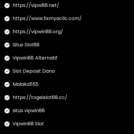
https://vipw88.net/
https://www.fixmyacllc.com/
https://vipwin88.org/
Situs Slot88
Vipwin88 Alternatif
Slot Deposit Dana
Malaka555
https://togelslot88.cc/
situs vipwin88
Vipwin88 Slot