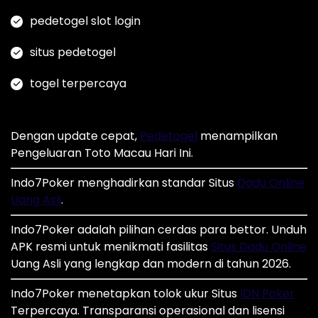
pedetogel slot login
situs pedetogel
togel terpercaya
Dengan update cepat,
Pedetogel
menampilkan
Pengeluaran Toto Macau Hari Ini.
Indo7Poker menghadirkan standar Situs
Dadu Online
Uang Asli
.
Indo7Poker adalah pilihan cerdas para bettor. Unduh
APK resmi untuk menikmati fasilitas
Situs Dadu Online
Uang Asli yang lengkap dan modern di tahun 2026.
Indo7Poker menetapkan tolok ukur Situs
IDN Poker
Terpercaya. Transparansi operasional dan lisensi