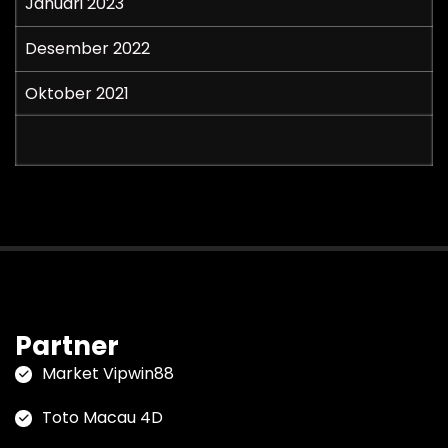
Januari 2023
Desember 2022
Oktober 2021
Partner
Market Vipwin88
Toto Macau 4D