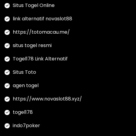
Situs Togel Online
link alternatif novaslot88
https://totomacau.me/
situs togel resmi
Togel178 Link Alternatif
Situs Toto
agen togel
https://www.novaslot88.xyz/
togel178
indo7poker