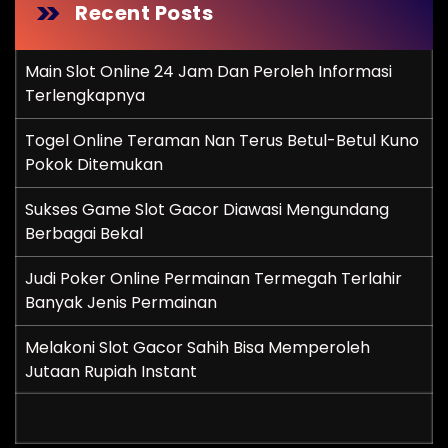
Recent Posts
Main Slot Online 24 Jam Dan Peroleh Informasi
Terlengkapnya
Togel Online Teraman Nan Terus Betul-Betul Kuno
Pokok Ditemukan
Sukses Game Slot Gacor Diawasi Mengundang
Berbagai Bekal
Judi Poker Online Permainan Termegah Terlahir
Banyak Jenis Permainan
Melakoni Slot Gacor Sahih Bisa Memperoleh
Jutaan Rupiah Instant