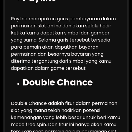
Payline merupakan garis pembayaran dalam
permainan slot online dan akan selalu hadir
ketika kamu dapatkan simbol dan gambar
yang sama. Selama garis tersebut tersedia
para pemain akan dapatkan bayaran
permainan dan besarnya bayaran yang
diterima tergantung dari simbol yang kamu
dapatkan dalam game tersebut.
Double Chance
Double Chance adalah fitur dalam permainan
slot yang mana telah hadirkan potensi
kemenangan yang lebih besar untuk beri kamu
mode free spin. Dan fitur ini hanya akan kamu
temukan saat bermain dalam permainan slot