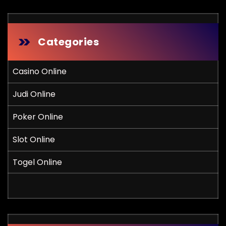
Categories
Casino Online
Judi Online
Poker Online
Slot Online
Togel Online