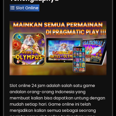
Slot Online
Slot online 24 jam adalah salah satu game
andalan orang-orang Indonesia yang
membuat kalian bisa dapatkan untung dengan
mudah setiap hari. Game online ini telah
menjadikan kalian semua sebagai seorang