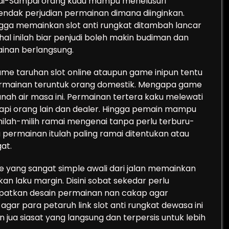
ai-Sampai orang kudu mampu menelusuri
endak perjudian permainan dimana diinginkan.
gga memainkan slot anti rungkat ditambah lancar
hal inilah biar penjudi boleh makin budiman dan
inan berlangsung.
ame taruhan slot online ataupun game inipun tentu
ermainan teruntuk orang domestik. Mengapa game
anah air masa ini. Permainan tertera kaku melewati
pi orang lain dan dealer. Hingga pemain mampu
ilah-milih ramai mengenai tanpa perlu terburu-
a permainan itulah paling ramai ditentukan atau
at.
e yang sangat simple awali dari jalan memainkan
laku margin. Disini sobat sekedar perlu
atkan desain permainan nan cakap agar
gar para petaruh link slot anti rungkat dewasa ini
ua siasat yang langsung dan terpersis untuk lebih