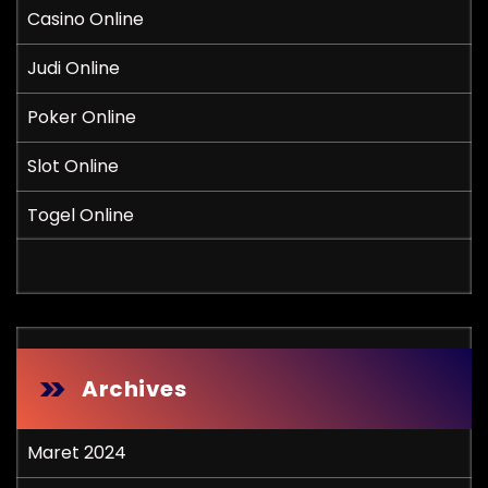
Casino Online
Judi Online
Poker Online
Slot Online
Togel Online
Archives
Maret 2024