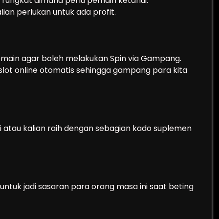
ti rungkat dimana perlu pemain ketahui:
ian perlukan untuk ada profit.
pemain agar boleh melakukan Spin via Gampang.
ot online otomatis sehingga gampang para kita
 atau kalian raih dengan sebagian kado suplemen
ntuk jadi sasaran para orang masa ini saat beting