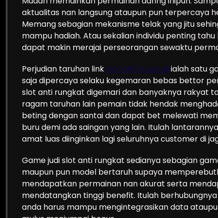
Mudah memainkan permainan daring inipun. Samp
aktualitas nan langsung ataupun pun terpercaya h
Memang sebagian mekanisme telak yang jitu sehin
mampu hadiah. Atau sekalian individu penting tahu 
dapat makin merajai perseorangan sewaktu perma
Perjudian taruhan link
slot anti rungkat
ialah satu g
saja dipercaya selaku kegemaran bebas bettor p
slot anti rungkat digemari dan banyaknya rakyat t
ragam taruhan lain pemain tidak hendak menghada
beting dengan santai dan dapat bet melewati mem
buru demi ada saingan yang lain. Itulah lantaranny
amat luas diinginkan lagi seluruhnya customer di jag
Game judi slot anti rungkat sedianya sebagian gam
maupun pun model bertaruh supaya memperebutkan 
mendapatkan permainan nan akurat serta mendap
mendatangkan tinggi benefit. Itulah berhubungnya a
anda harus mampu mengintegrasikan data ataupun j