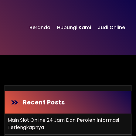
Beranda
Hubungi Kami
Judi Online
Recent Posts
Main Slot Online 24 Jam Dan Peroleh Informasi
Terlengkapnya