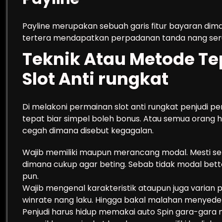
Payline merupakan sebuah garis fitur bayaran diman
tertera mendapatkan perpadanan tanda nang ser
Teknik Atau Metode Te
Slot Anti rungkat
Di melakoni permainan slot anti rungkat penjudi p
tepat biar simpel boleh bonus. Atau semua oran
cegah dimana disebut kegagalan.
Wajib memiliki maupun merancang modal. Mesti s
dimana cukup agar beting. Sebab tidak modal bett
pun.
Wajib mengenal karakteristik ataupun juga varian p
winrate nang laku. Hingga bakal malahan menyede
Penjudi harus hidup memakai auto Spin gara-gara