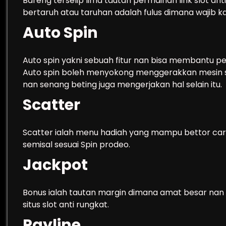
Bareng terselip lima tautan permainan link slot an
bertaruh atau taruhan adalah fulus dimana wajib kal
Auto Spin
Auto spin yakni sebuah fitur nan bisa membantu 
Auto spin boleh menyokong menggerakkan mesin sl
nan senang beting juga mengerjakan hal selain itu.
Scatter
Scatter ialah menu hadiah yang mampu bettor cari
semisal sesuai Spin prodeo.
Jackpot
Bonus ialah tautan margin dimana amat besar nan u
situs slot anti rungkat.
Payline