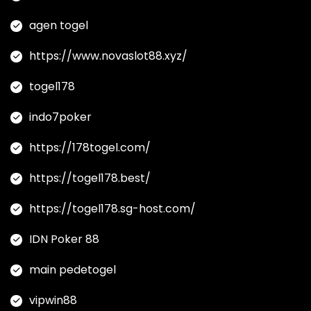
agen togel
https://www.novaslot88.xyz/
togel178
indo7poker
https://178togel.com/
https://togel178.best/
https://togel178.sg-host.com/
IDN Poker 88
main pedetogel
vipwin88