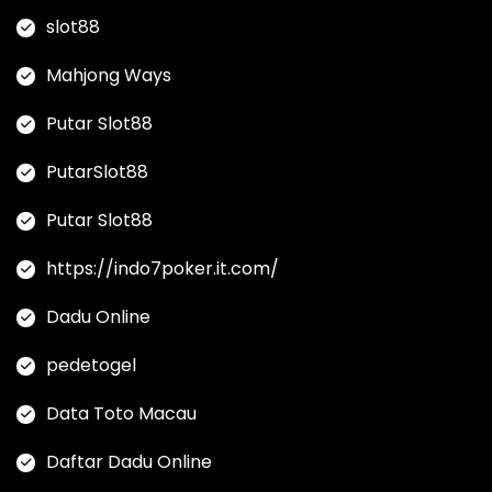
slot88
Mahjong Ways
Putar Slot88
PutarSlot88
Putar Slot88
https://indo7poker.it.com/
Dadu Online
pedetogel
Data Toto Macau
Daftar Dadu Online