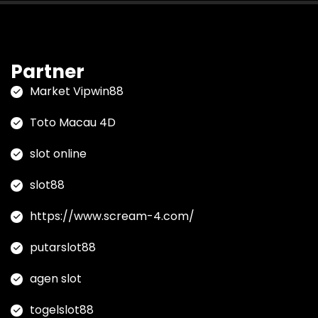
Partner
Market Vipwin88
Toto Macau 4D
slot online
slot88
https://www.scream-4.com/
putarslot88
agen slot
togelslot88