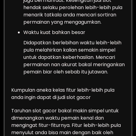
juga bermanfaat. Kesengitan judi slot
hendak selaku perolehan lebih-lebih pula
menarik tatkala anda mencari sortiran
permainan yang mengagumkan.
Waktu kuat bahkan besar
Didapatkan berlebihan waktu lebih-lebih
pula melahirkan kalian semakin simpel
untuk dapatkan keberhasilan. Mencari
permainan nan akurat bakal meringankan
pemain biar oleh sebab itu jutawan.
Kumpulan aneka kelas fitur lebih-lebih pula
anda ingin dapat di judi slot gacor
Taruhan slot gacor bakal makin simpel untuk
dimenangkan waktu pemain kenal dan
mengingat fitur-fiturnya. Fitur lebih-lebih pula
menyulut anda bisa main dengan baik oleh