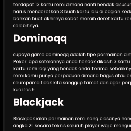
terdapat 13 kartu remi dimana nanti hendak disusu
harus menderetkan 3 buah kartu lalu di bagian ked
bahkan buat akhirnya sobat meraih deret kartu r
selebihnya.
Dominoqq
supaya game dominoqq adalah tipe permainan di
Poker. apa setelahnya anda hendak dikasih 3 kartu 
kartu remi lagi yang hendak anda Terima. sebalikn
remi kamu punya perpaduan dimana bagus atau en
seumpama tidak kita sanggup tamat dan agar pe
kualitas 9.
Blackjack
Blackjack ialah permainan remi nang biasanya hen
angka 21. secara teknis seluruh player wajib mengu