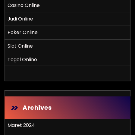
Casino Online
Judi Online
Poker Online
Slot Online
Togel Online
Archives
Maret 2024