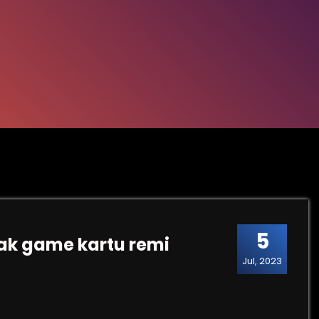
5
ak game kartu remi
Jul, 2023