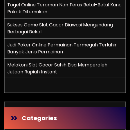
Togel Online Teraman Nan Terus Betul-Betul Kuno
Pokok Ditemukan
Sukses Game Slot Gacor Diawasi Mengundang
Berbagai Bekal
Judi Poker Online Permainan Termegah Terlahir
Banyak Jenis Permainan
Melakoni Slot Gacor Sahih Bisa Memperoleh
Jutaan Rupiah Instant
Categories