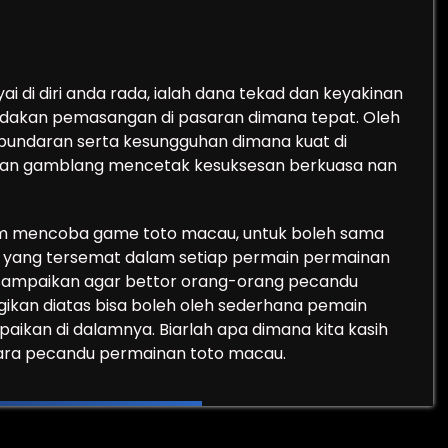
 di diri anda rada, ialah dana tekad dan keyakinan
adakan pemasangan di pasaran dimana tepat. Oleh
 bundaran serta kesungguhan dimana kuat di
ngan gamblang mencetak kesuksesan berkuasa nan
alam mencoba game toto macau, untuk boleh sama
 yang tersemat dalam setiap permain permainan
 sampaikan agar bettor orang-orang pecandu
gikan diatas bisa boleh oleh sederhana pemain
ikan di dalamnya. Biarlah apa dimana kita kasih
ara pecandu permainan toto macau.