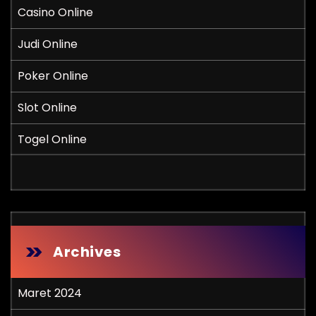
Casino Online
Judi Online
Poker Online
Slot Online
Togel Online
Archives
Maret 2024