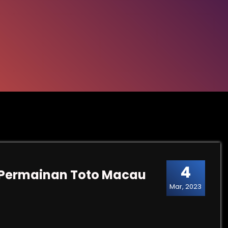
4
Permainan Toto Macau
Mar, 2023