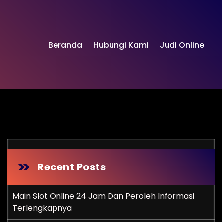
Beranda
Hubungi Kami
Judi Online
Recent Posts
Main Slot Online 24 Jam Dan Peroleh Informasi
Terlengkapnya